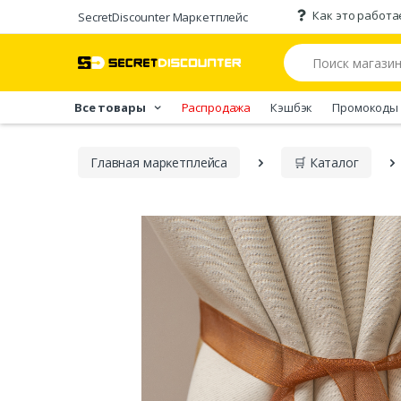
Как это работа
SecretDiscounter Маркетплейс
Все товары
Распродажа
Кэшбэк
Промокоды
Главная марĸетплейса
🛒 Каталог