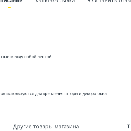
писание
Кэшбэк-ссылка
+ Оставить отз
нные между собой лентой.
ов используются для крепления шторы и декора окна.
Другие товары магазина
Т