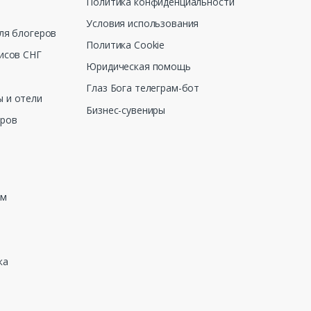
Политика конфиденциальности
Условия использования
ля блогеров
Политика Cookie
исов СНГ
Юридическая помощь
Глаз Бога телеграм-бот
 и отели
Бизнес-сувениры
еров
зм
ка