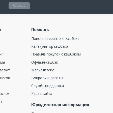
Хорошо
и
Помощь
Поиск потерянного кэшбэка
Калькулятор кэшбэка
к?
Правила покупок с кэшбэком
ицы
Офлайн-кэшбэк
валют
Маркетплейс
 весов
Вопросы и ответы
Служба поддержки
сылок
Карта сайта
ны
Юридическая информация