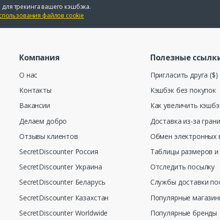
 для трекинга вашего кэшбэка.
спользования файлов cookie
Компания
Полезные ссылк
О нас
Пригласить друга ($)
Контакты
Кэшбэк без покупок
Вакансии
Как увеличить кэшбэ
Делаем добро
Доставка из-за гран
Отзывы клиентов
Обмен электронных 
SecretDiscounter Россия
Таблицы размеров и
SecretDiscounter Украина
Отследить посылку
SecretDiscounter Беларусь
Службы доставки по
SecretDiscounter Казахстан
Популярные магази
SecretDiscounter Worldwide
Популярные бренды