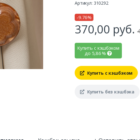
Артикул: 310292
-9.76%
370,00
руб.
Купить с кэшбэком
до
5,86
%
Купить с кэшбэком
Купить без кэшбэка