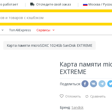
то работает
Отследите свой заказ
Москва / Русск
Tоп AliExpress
Сервисы
Карта памяти microSDXC 1024Gb SanDisk EXTREME
Карта памяти mi
EXTREME
Поделиться:
Отложить
Сравнить
Бренд:
Sandisk