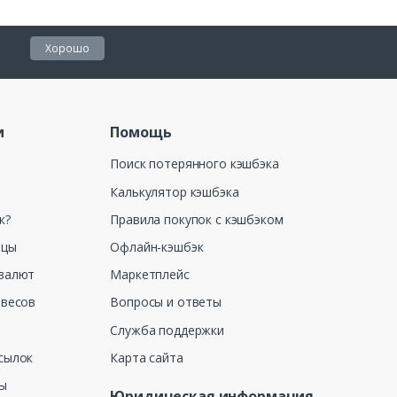
Хорошо
и
Помощь
Поиск потерянного кэшбэка
Калькулятор кэшбэка
к?
Правила покупок с кэшбэком
ицы
Офлайн-кэшбэк
валют
Маркетплейс
 весов
Вопросы и ответы
Служба поддержки
сылок
Карта сайта
ны
Юридическая информация