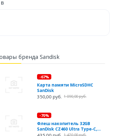
ыв
овары бренда Sandisk
-67%
Карта памяти MicroSDHC
SanDisk
350,00 руб.
1 090,00 руб.
-70%
Флеш накопитель 32GB
SanDisk CZ460 Ultra Type-C,
USB Type-C, Black
435,00 руб.
1 470,00 руб.