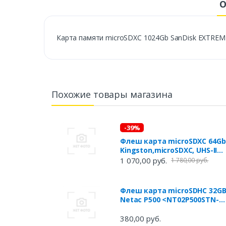
О
Карта памяти microSDXC 1024Gb SanDisk EXTREM
Похожие товары магазина
-39%
Флеш карта microSDXC 64Gb
Kingston,microSDXC, UHS-II
Class U3 V30 A2, чтение:
1 070,00 руб.
1 780,00 руб.
170Мб/с, запись: 70Мб/с, с
адаптером <SDCG3/64GB>
Флеш карта microSDHC 32G
Netac P500 <NT02P500STN-
032G-S> (без SD адаптера)
80MB/s
380,00 руб.