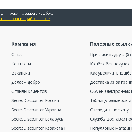
 для трекинга вашего кэшбэка.
спользования файлов cookie
Компания
Полезные ссылк
О нас
Пригласить друга ($)
Контакты
Кэшбэк без покупок
Вакансии
Как увеличить кэшбэ
Делаем добро
Доставка из-за гран
Отзывы клиентов
Обмен электронных 
SecretDiscounter Россия
Таблицы размеров и
SecretDiscounter Украина
Отследить посылку
SecretDiscounter Беларусь
Службы доставки по
SecretDiscounter Казахстан
Популярные магази