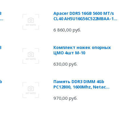
B
Apacer DDR5 16GB 5600 MT/s
CL40 AH5U16G56C522MBAA-1
NOX w/HS RP
6 860,00 руб.
B
Комплект ножек опорных
ЦМО 4шт М-10
630,00 руб.
b
Память DDR3 DIMM 4Gb
PC12800, 1600Mhz, Netac
NTBSD3P16SP-04 C11
970,00 руб.