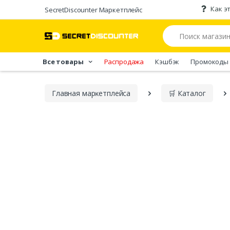
Как э
SecretDiscounter Маркетплейс
Все товары
Распродажа
Кэшбэк
Промокоды
Главная марĸетплейса
🛒 Каталог