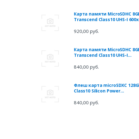
Карта памяти MicroSDHC 8G
Transcend Class10 UHS-I 600x
(TS8GUSDHC10U1)
920,00 руб.
Карта памяти MicroSDHC 8G
Transcend Class10 UHS-I
(TS8GUSDU1)
840,00 руб.
Флеш карта microSDXC 128G
Class10 Silicon Power
SP128GBSTXBU1V10SP +
adapter Card Reader
840,00 руб.