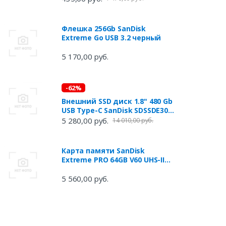
Флешка 256Gb SanDisk
Extreme Go USB 3.2 черный
5 170,00 руб.
-62%
Внешний SSD диск 1.8" 480 Gb
USB Type-C SanDisk SDSSDE30-
480G-G25 черный
5 280,00 руб.
14 010,00 руб.
Карта памяти SanDisk
Extreme PRO 64GB V60 UHS-II
SD cards,
280/100MB/s,V60,C10,UHS-II
5 560,00 руб.