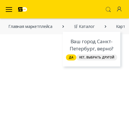
SecretDiscounter Маркетплейс
Главная марĸетплейса
🛒 Каталог
Карточ
Ваш город Санкт-
Петербург, верно?
ДА
НЕТ, ВЫБРАТЬ ДРУГОЙ