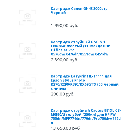
Картридж Canon GI-43 8000стр
Черный
1 990,00 руб.
Картридж струйный G&G NH-
CN628AE желтый (110мл) для HP
Officejet Pro
X576dw/X476dn/X551dw/X451dw
2 390,00 руб.
Картридж EasyPrint IE-T1111 для
Epson Stylus Photo
R270/R290/R390/RX690/TX700, черный,
с чипом
290,00 руб.
Картридж струйный Cactus 991XL CS-
M0J90AE голубой (250мл) для HP PW
755dn/MFP774dn/779dn/Pro750dw/772d
n
13 650,00 руб.