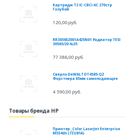
Картридж T2 IC-CBCI-6C 270стр
Голубой
120,00 руб.
RR305652001A425N01 Радиатор TESI
30565/20 №25
77 386,00 руб.
Сверло DeWALT DT4585-QZ
Форстнера 65мм самоподающее
4 590,00 руб.
Товары бренда HP
Принтер _Color LaserJet Enterprise
M554dn (7ZU81A)