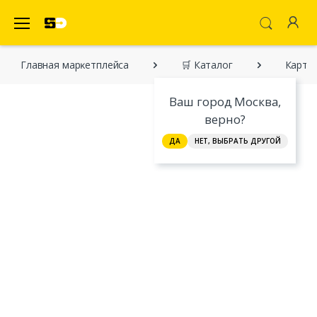
SecretDiscounter Маркетплейс
Главная марĸетплейса
🛒 Каталог
Картри
Ваш город Москва,
верно?
ДА
НЕТ, ВЫБРАТЬ ДРУГОЙ