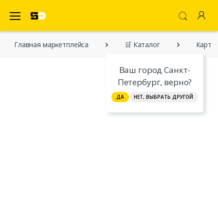
SecretDiscounter Маркетплейс
Главная марĸетплейса
🛒 Каталог
Картри
Ваш город Санкт-
Петербург, верно?
ДА
НЕТ, ВЫБРАТЬ ДРУГОЙ