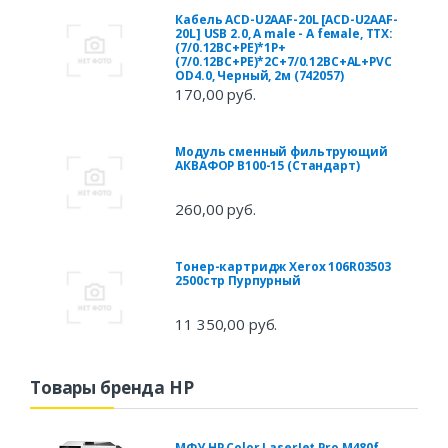
Кабель ACD-U2AAF-20L [ACD-U2AAF-
20L] USB 2.0, A male - A feмale, ТТХ:
(7/0.12BC+PE)*1P+
(7/0.12BC+PE)*2C+7/0.12BC+AL+PVC
OD4.0, Черный, 2м (742057)
170,00 руб.
Модуль сменный фильтрующий
АКВАФОР В100-15 (Стандарт)
260,00 руб.
Тонер-картридж Xerox 106R03503
2500стр Пурпурный
11 350,00 руб.
Товары бренда HP
МФУ HP Color LaserJet Pro M480f