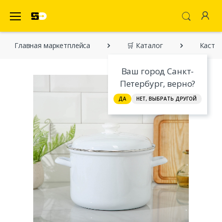
SecretDiscounter Маркетплейс
Главная марĸетплейса
🛒 Каталог
Кастрю
Ваш город Санкт-
Петербург, верно?
ДА
НЕТ, ВЫБРАТЬ ДРУГОЙ