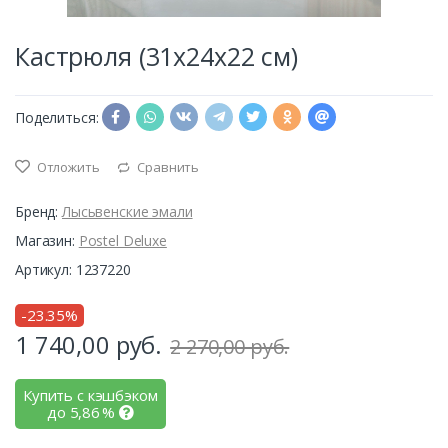
Кастрюля (31х24х22 см)
Поделиться:
Отложить
Сравнить
Бренд:
Лысьвенские эмали
Магазин:
Postel Deluxe
Артикул: 1237220
-23.35%
1 740,00
руб.
2 270,00 руб.
Купить с кэшбэком
до
5,86
%