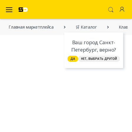
SecretDiscounter Маркетплейс
Главная марĸетплейса
🛒 Каталог
Клавиа
Ваш город Санкт-
Петербург, верно?
ДА
НЕТ, ВЫБРАТЬ ДРУГОЙ