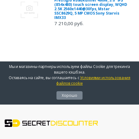
Prestigio RoadRunner 460W, 3.0'' IPS
(854x480) touch screen display, WQHD
2.5K 2560x1440@30fps, Mstar
SSC8629Q, 5 MP CMOS Sony Starvis
IMX33
7 210,00 руб.
Мы и магазины-партнеры используем файлы Cookie для трекинга
вашего кэшбэка.
Оставаясь на сайте, вы соглашаетесь с
Условиями использования
файлов cookie
Хорошо