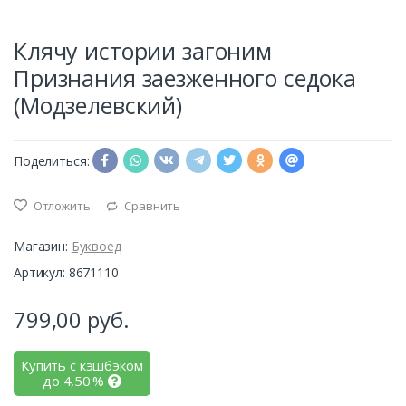
Клячу истории загоним
Признания заезженного седока
(Модзелевский)
Поделиться:
Отложить
Сравнить
Магазин:
Буквоед
Артикул: 8671110
799,00
руб.
Купить с кэшбэком
до
4,50
%