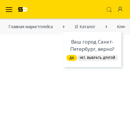
SecretDiscounter Маркетплейс
Главная марĸетплейса
🛒 Каталог
Клячу 
Ваш город Санкт-
Петербург, верно?
ДА
НЕТ, ВЫБРАТЬ ДРУГОЙ