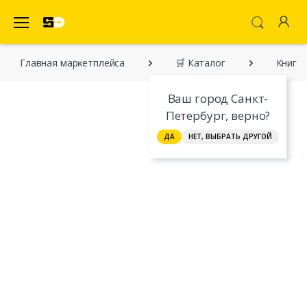
SecretDiscounter Маркетплейс
Главная марĸетплейса
🛒 Каталог
Книга 
Ваш город Санкт-
Петербург, верно?
ДА
НЕТ, ВЫБРАТЬ ДРУГОЙ