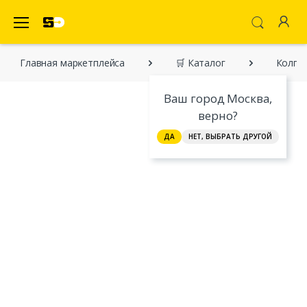
SecretDiscounter Маркетплейс
Главная марĸетплейса
🛒 Каталог
Колго
Ваш город Москва,
верно?
ДА
НЕТ, ВЫБРАТЬ ДРУГОЙ