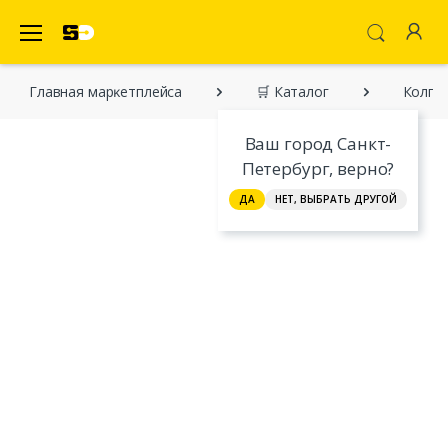
SecretDiscounter Маркетплейс
Главная марĸетплейса
🛒 Каталог
Колго
Ваш город Санкт-
Петербург, верно?
ДА
НЕТ, ВЫБРАТЬ ДРУГОЙ