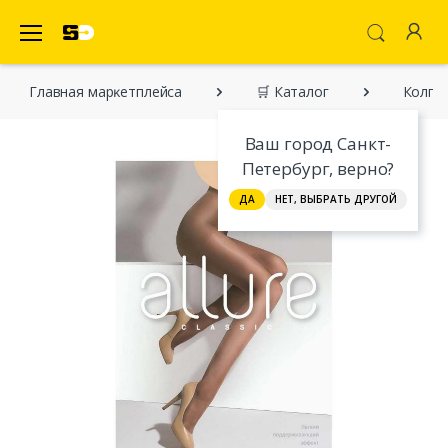
SecretDiscounter Маркетплейс
Главная марĸетплейса
🛒 Каталог
Колгот
Ваш город Санкт-
Петербург, верно?
ДА
НЕТ, ВЫБРАТЬ ДРУГОЙ