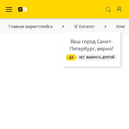
SecretDiscounter Маркетплейс
Главная марĸетплейса
🛒 Каталог
Комби
Ваш город Санкт-
Петербург, верно?
ДА
НЕТ, ВЫБРАТЬ ДРУГОЙ