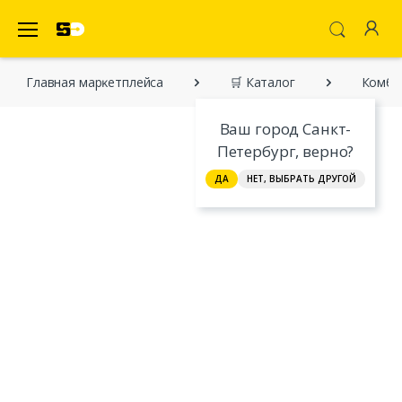
SecretDiscounter Маркетплейс
Главная марĸетплейса
🛒 Каталог
Комби
Ваш город Санкт-
Петербург, верно?
ДА
НЕТ, ВЫБРАТЬ ДРУГОЙ