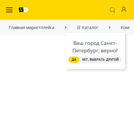
SecretDiscounter Маркетплейс
Главная марĸетплейса
🛒 Каталог
Компл
Ваш город Санкт-
Петербург, верно?
ДА
НЕТ, ВЫБРАТЬ ДРУГОЙ