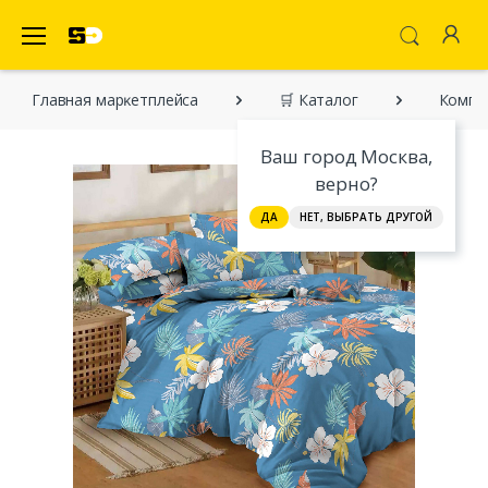
SecretDiscounter Маркетплейс
Главная марĸетплейса
🛒 Каталог
Компл
Ваш город Москва,
верно?
ДА
НЕТ, ВЫБРАТЬ ДРУГОЙ