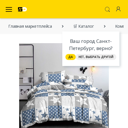
SecretDiscounter Маркетплейс
Главная марĸетплейса
🛒 Каталог
Компл
Ваш город Санкт-
Петербург, верно?
ДА
НЕТ, ВЫБРАТЬ ДРУГОЙ