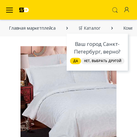
SecretDiscounter Маркетплейс
Главная марĸетплейса
🛒 Каталог
Компле
Ваш город Санкт-
Петербург, верно?
ДА
НЕТ, ВЫБРАТЬ ДРУГОЙ