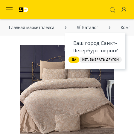
SecretDiscounter Маркетплейс
Главная марĸетплейса
🛒 Каталог
Компл
Ваш город Санкт-
Петербург, верно?
ДА
НЕТ, ВЫБРАТЬ ДРУГОЙ