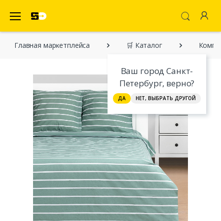
SecretDiscounter Маркетплейс
Главная марĸетплейса
🛒 Каталог
Компл
Ваш город Санкт-
Петербург, верно?
ДА
НЕТ, ВЫБРАТЬ ДРУГОЙ