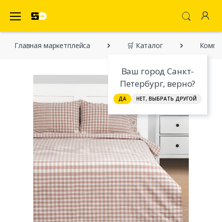
SecretDiscounter Маркетплейс
Главная марĸетплейса
🛒 Каталог
Компл
Ваш город Санкт-
Петербург, верно?
ДА
НЕТ, ВЫБРАТЬ ДРУГОЙ