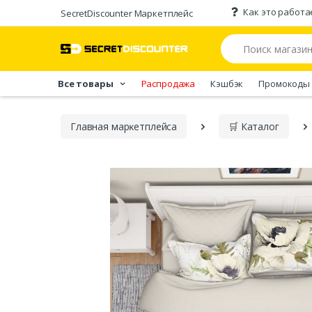
Как это работа
SecretDiscounter Маркетплейс
Все товары
Распродажа
Кэшбэк
Промокоды
Главная марĸетплейса
🛒 Каталог