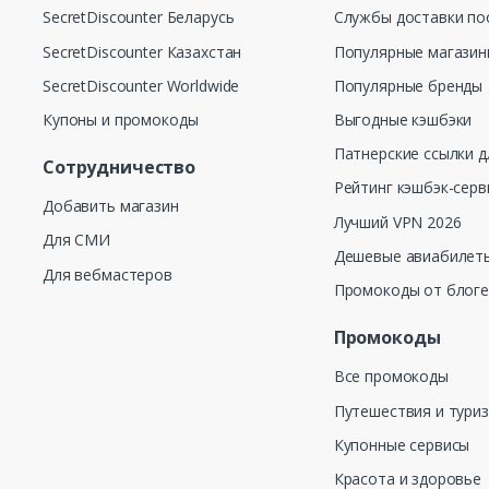
SecretDiscounter Беларусь
Службы доставки по
SecretDiscounter Казахстан
Популярные магази
SecretDiscounter Worldwide
Популярные бренды
Купоны и промокоды
Выгодные кэшбэки
Патнерские ссылки д
Сотрудничество
Рейтинг кэшбэк-серв
Добавить магазин
Лучший VPN 2026
Для СМИ
Дешевые авиабилеты
Для вебмастеров
Промокоды от блог
Промокоды
Все промокоды
Путешествия и тури
Купонные сервисы
Красота и здоровье