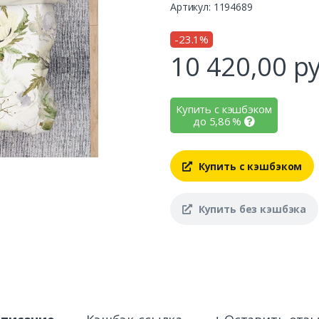
Артикул: 1194689
-23.1%
10 420,00
ру
Купить с кэшбэком
до
5,86
%
Купить с кэшбэком
Купить без кэшбэка