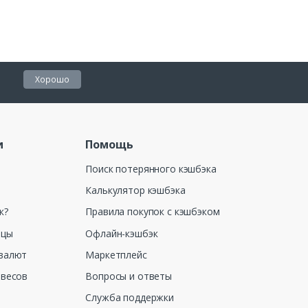
Хорошо
и
Помощь
Поиск потерянного кэшбэка
Калькулятор кэшбэка
к?
Правила покупок с кэшбэком
ицы
Офлайн-кэшбэк
валют
Маркетплейс
 весов
Вопросы и ответы
Служба поддержки