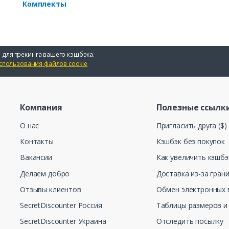
Комплекты
 для трекинга вашего кэшбэка.
спользования файлов cookie
Компания
Полезные ссылк
О нас
Пригласить друга ($)
Контакты
Кэшбэк без покупок
Вакансии
Как увеличить кэшбэ
Делаем добро
Доставка из-за гран
Отзывы клиентов
Обмен электронных 
SecretDiscounter Россия
Таблицы размеров и
SecretDiscounter Украина
Отследить посылку