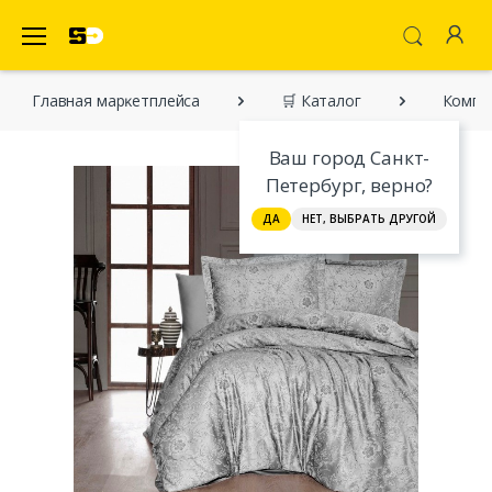
SecretDiscounter Маркетплейс
Главная марĸетплейса
🛒 Каталог
Компл
Ваш город Санкт-
Петербург, верно?
ДА
НЕТ, ВЫБРАТЬ ДРУГОЙ