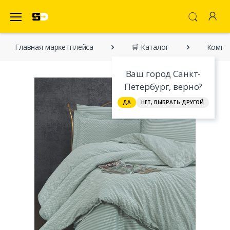
SecretDiscounter Маркетплейс
Главная марĸетплейса
🛒 Каталог
Компл
Ваш город Санкт-
Петербург, верно?
ДА
НЕТ, ВЫБРАТЬ ДРУГОЙ