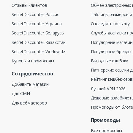
Отзывы клиентов
Обмен электронных 
SecretDiscounter Россия
Таблицы размеров и
SecretDiscounter Украина
Отследить посылку
SecretDiscounter Беларусь
Службы доставки по
SecretDiscounter Казахстан
Популярные магази
SecretDiscounter Worldwide
Популярные бренды
Купоны и промокоды
Выгодные кэшбэки
Патнерские ссылки д
Сотрудничество
Рейтинг кэшбэк-серв
Добавить магазин
Лучший VPN 2026
Для СМИ
Дешевые авиабилеты
Для вебмастеров
Промокоды от блог
Промокоды
Все промокоды