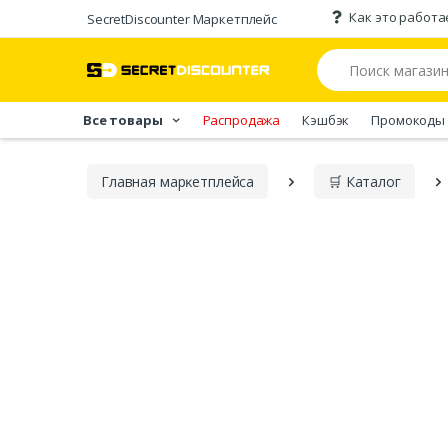
Как это работа
SecretDiscounter Маркетплейс
Все товары
Распродажа
Кэшбэк
Промокоды
Главная марĸетплейса
🛒 Каталог