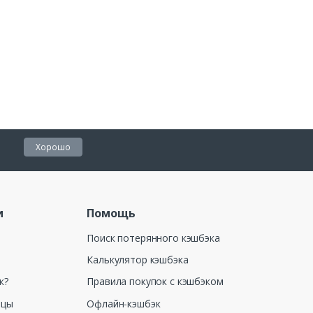
Хорошо
и
Помощь
Поиск потерянного кэшбэка
Калькулятор кэшбэка
к?
Правила покупок с кэшбэком
ицы
Офлайн-кэшбэк