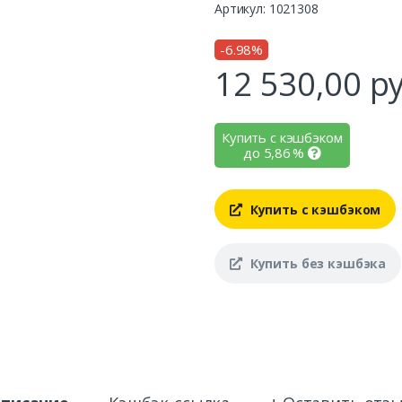
Артикул: 1021308
-6.98%
12 530,00
ру
Купить с кэшбэком
до
5,86
%
Купить с кэшбэком
Купить без кэшбэка