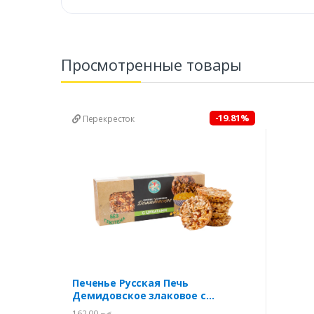
Просмотренные товары
-19.81%
Перекресток
Печенье Русская Печь
Демидовское злаковое с
цукатами 165г
162,00