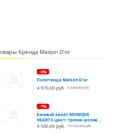
овары бренда Maison D'or
-6%
Полотенца Maison D'or
4 970,00 руб.
5 340,00 руб.
-7%
Банный халат MONIQUE
HEARTS цвет: грязно-розовый
(L)
9 500,00 руб.
10 220,00 руб.