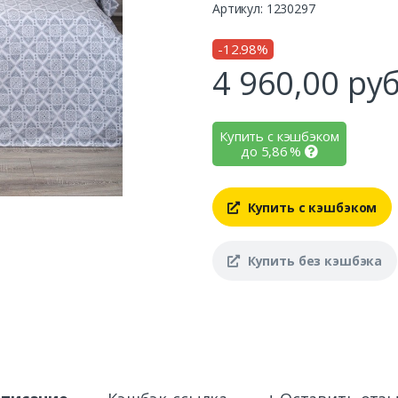
Артикул: 1230297
-12.98%
4 960,00
руб
Купить с кэшбэком
до
5,86
%
Купить с кэшбэком
Купить без кэшбэка