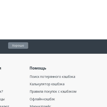
Хорошо
и
Помощь
Поиск потерянного кэшбэка
Калькулятор кэшбэка
к?
Правила покупок с кэшбэком
ицы
Офлайн-кэшбэк
валют
Маркетплейс