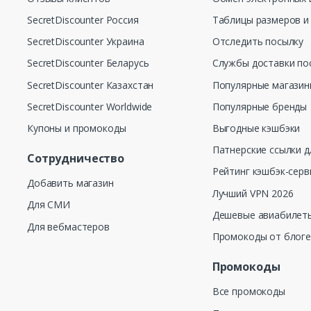
SecretDiscounter Россия
Таблицы размеров и
SecretDiscounter Украина
Отследить посылку
SecretDiscounter Беларусь
Службы доставки по
SecretDiscounter Казахстан
Популярные магази
SecretDiscounter Worldwide
Популярные бренды
Купоны и промокоды
Выгодные кэшбэки
Патнерские ссылки д
Сотрудничество
Рейтинг кэшбэк-серв
Добавить магазин
Лучший VPN 2026
Для СМИ
Дешевые авиабилеты
Для вебмастеров
Промокоды от блог
Промокоды
Все промокоды