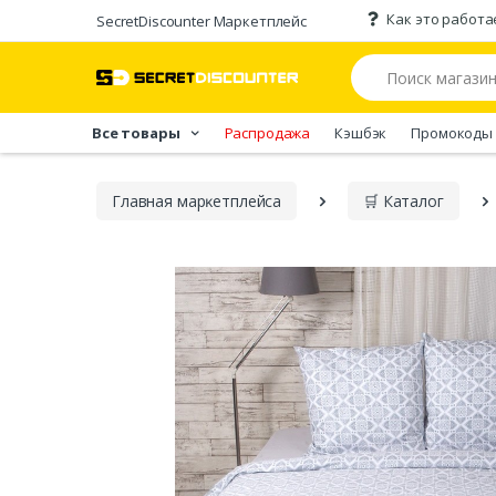
Как это работа
SecretDiscounter Маркетплейс
Все товары
Распродажа
Кэшбэк
Промокоды
Главная марĸетплейса
🛒 Каталог