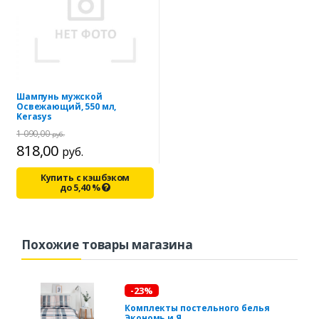
Шампунь мужской
Освежающий, 550 мл,
Kerasys
1 090,00
руб.
818,00
руб.
Купить с кэшбэком
до
5,40
%
Похожие товары магазина
-23%
Комплекты постельного белья
Экономь и Я