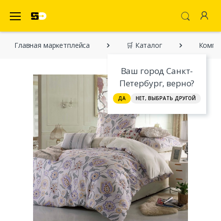
SecretDiscounter Маркетплейс
Главная марĸетплейса
🛒 Каталог
Компле
Ваш город Санкт-
Петербург, верно?
ДА
НЕТ, ВЫБРАТЬ ДРУГОЙ