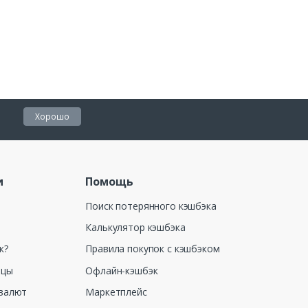
Хорошо
и
Помощь
Поиск потерянного кэшбэка
Калькулятор кэшбэка
к?
Правила покупок с кэшбэком
ицы
Офлайн-кэшбэк
валют
Маркетплейс