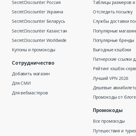
SecretDiscounter Россия
Таблицы размеров и
SecretDiscounter Украина
Отследить посылку
SecretDiscounter Беларусь
Службы доставки по
SecretDiscounter Казахстан
Популярные магази
SecretDiscounter Worldwide
Популярные бренды
Купоны и промокоды
Выгодные кэшбэки
Патнерские ссылки д
Сотрудничество
Рейтинг кэшбэк-серв
Добавить магазин
Лучший VPN 2026
Для СМИ
Дешевые авиабилеты
Для вебмастеров
Промокоды от блог
Промокоды
Все промокоды
Путешествия и тури