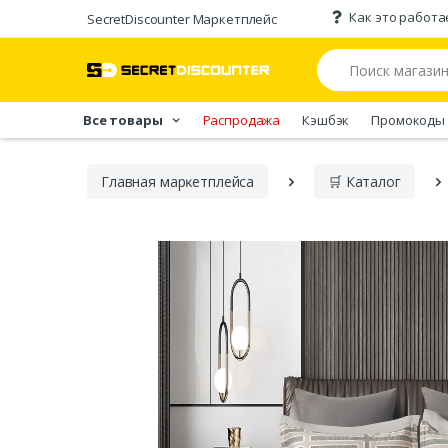
Как это работа
SecretDiscounter Маркетплейс
Все товары
Распродажа
Кэшбэк
Промокоды
Главная марĸетплейса
🛒 Каталог