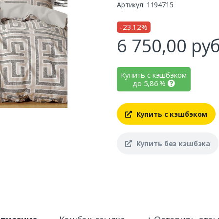
Артикул: 1194715
-23.12%
6 750,00
руб
Купить с кэшбэком
до
5,86
%
Купить с кэшбэком
Купить без кэшбэка