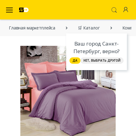
SecretDiscounter Маркетплейс
Главная марĸетплейса
🛒 Каталог
Компле
Ваш город Санкт-
Петербург, верно?
ДА
НЕТ, ВЫБРАТЬ ДРУГОЙ