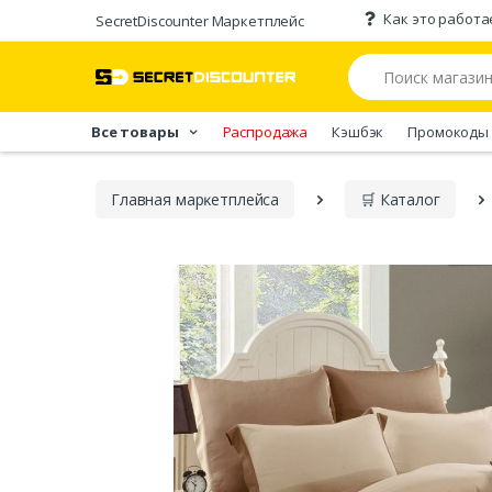
Как это работа
SecretDiscounter Маркетплейс
Все товары
Распродажа
Кэшбэк
Промокоды
Главная марĸетплейса
🛒 Каталог