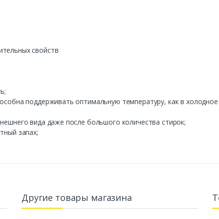
ительных свойств
;
ь;
особна поддерживать оптимальную температуру, как в холодное в
внешнего вида даже после большого количества стирок;
тный запах;
Другие товары магазина
Т