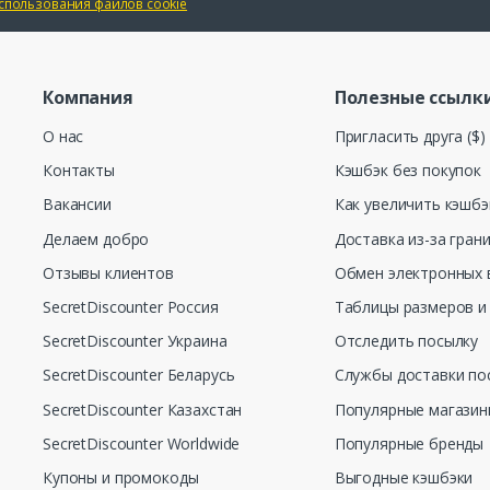
спользования файлов cookie
Компания
Полезные ссылк
О нас
Пригласить друга ($)
Контакты
Кэшбэк без покупок
Вакансии
Как увеличить кэшбэ
Делаем добро
Доставка из-за гран
Отзывы клиентов
Обмен электронных 
SecretDiscounter Россия
Таблицы размеров и
SecretDiscounter Украина
Отследить посылку
SecretDiscounter Беларусь
Службы доставки по
SecretDiscounter Казахстан
Популярные магази
SecretDiscounter Worldwide
Популярные бренды
Купоны и промокоды
Выгодные кэшбэки