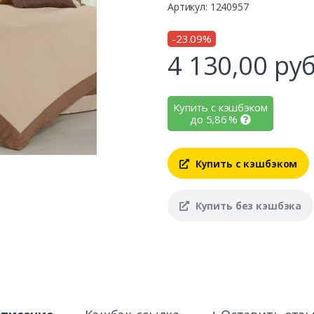
Артикул: 1240957
-23.09%
4 130,00
руб
Купить с кэшбэком
до
5,86
%
Купить с кэшбэком
Купить без кэшбэка