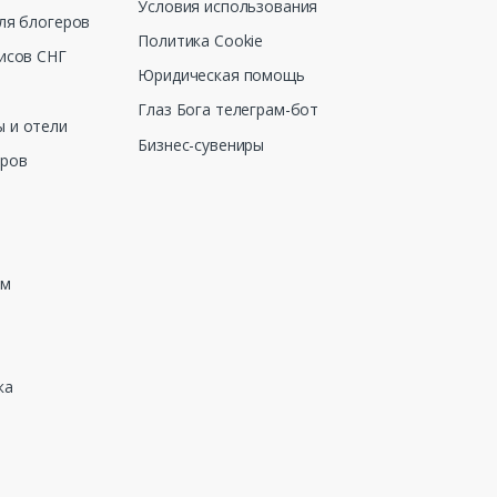
Условия использования
ля блогеров
Политика Cookie
исов СНГ
Юридическая помощь
Глаз Бога телеграм-бот
 и отели
Бизнес-сувениры
еров
зм
ка