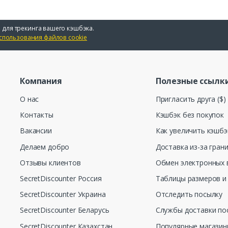
 для трекинга вашего кэшбэка.
спользования файлов cookie
Компания
Полезные ссылк
О нас
Пригласить друга ($)
Контакты
Кэшбэк без покупок
Вакансии
Как увеличить кэшбэ
Делаем добро
Доставка из-за гран
Отзывы клиентов
Обмен электронных 
SecretDiscounter Россия
Таблицы размеров и
SecretDiscounter Украина
Отследить посылку
SecretDiscounter Беларусь
Службы доставки по
SecretDiscounter Казахстан
Популярные магази