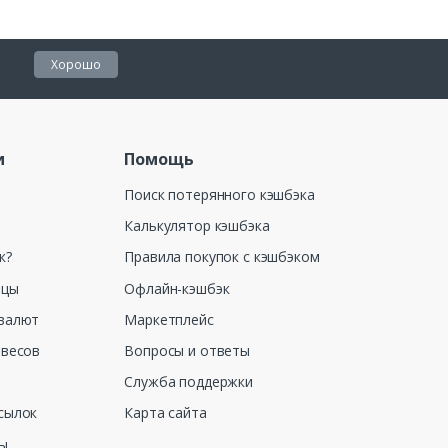
Хорошо
и
Помощь
Поиск потерянного кэшбэка
Калькулятор кэшбэка
к?
Правила покупок с кэшбэком
ицы
Офлайн-кэшбэк
валют
Маркетплейс
 весов
Вопросы и ответы
Служба поддержки
сылок
Карта сайта
ны