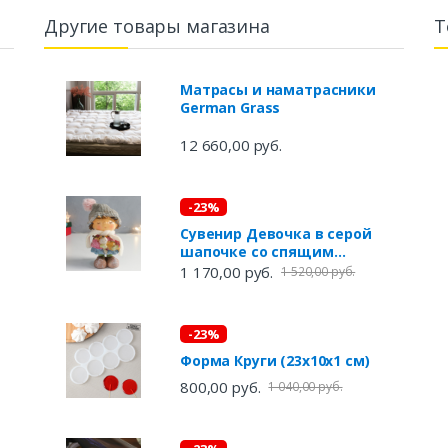
Другие товары магазина
Т
Матрасы и наматрасники
German Grass
12 660,00 руб.
-23%
Сувенир Девочка в серой
шапочке со спящим
оленёнком на руках (10х10х18
1 170,00 руб.
1 520,00 руб.
см)
-23%
Форма Круги (23х10х1 см)
800,00 руб.
1 040,00 руб.