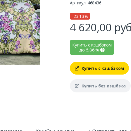
Артикул: 468436
-23.13%
4 620,00
руб
Купить с кэшбэком
до
5,86
%
Купить с кэшбэком
Купить без кэшбэка