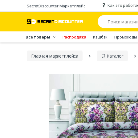
Как это работа
SecretDiscounter Маркетплейс
Все товары
Распродажа
Кэшбэк
Промокоды
Главная марĸетплейса
🛒 Каталог