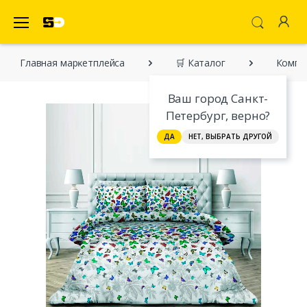
SecretDiscounter Маркетплейс
Главная марĸетплейса
🛒 Каталог
Компле
Ваш город Санкт-
Петербург, верно?
ДА
НЕТ, ВЫБРАТЬ ДРУГОЙ