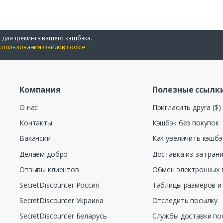
 для трекинга вашего кэшбэка.
спользования файлов cookie
Компания
Полезные ссылк
О нас
Пригласить друга ($)
Контакты
Кэшбэк без покупок
Вакансии
Как увеличить кэшбэ
Делаем добро
Доставка из-за гран
Отзывы клиентов
Обмен электронных 
SecretDiscounter Россия
Таблицы размеров и
SecretDiscounter Украина
Отследить посылку
SecretDiscounter Беларусь
Службы доставки по