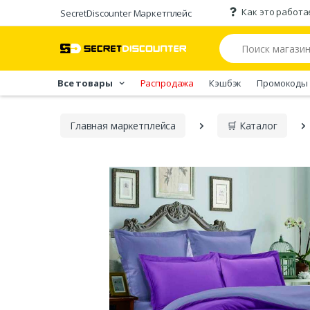
Как это работа
SecretDiscounter Маркетплейс
Все товары
Распродажа
Кэшбэк
Промокоды
Главная марĸетплейса
🛒 Каталог