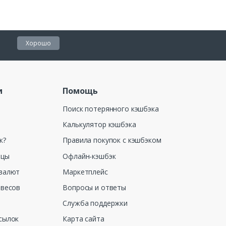
Хорошо
и
Помощь
Поиск потерянного кэшбэка
Калькулятор кэшбэка
к?
Правила покупок с кэшбэком
ицы
Офлайн-кэшбэк
валют
Маркетплейс
 весов
Вопросы и ответы
Служба поддержки
сылок
Карта сайта