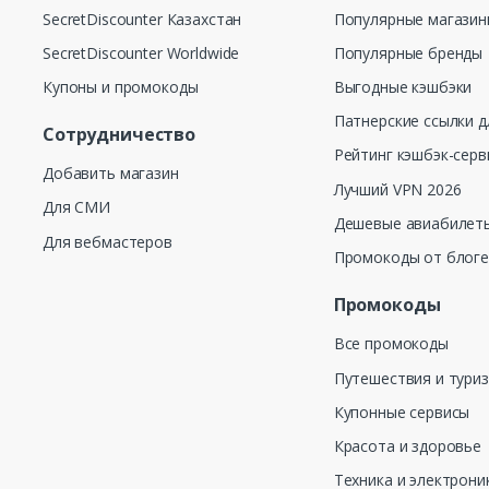
SecretDiscounter Казахстан
Популярные магази
SecretDiscounter Worldwide
Популярные бренды
Купоны и промокоды
Выгодные кэшбэки
Патнерские ссылки д
Сотрудничество
Рейтинг кэшбэк-серв
Добавить магазин
Лучший VPN 2026
Для СМИ
Дешевые авиабилеты
Для вебмастеров
Промокоды от блог
Промокоды
Все промокоды
Путешествия и тури
Купонные сервисы
Красота и здоровье
Техника и электрони