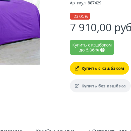
Артикул: 887429
-23.05%
7 910,00
руб
Купить с кэшбэком
до
5,86
%
Купить с кэшбэком
Купить без кэшбэка