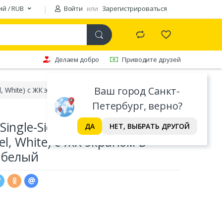
ий / RUB
Войти
или
Зарегистрироваться
Делаем добро
Приводите друзей
Ваш город Санкт-
el, White) с ЖК экраном в лицевой панели, белый
Петербург, верно?
ingle-Side Display PC Case
ДА
НЕТ, ВЫБРАТЬ ДРУГОЙ
nel, White) с ЖК экраном в
 белый