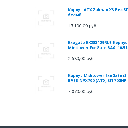
Корпус ATX Zalman X3 Без Б
белый
15 100,00 руб.
Exegate EX283129RUS Корпус
Minitower ExeGate BAA-108U
Black, mATX, <AAA450, 80mm
1*USB+1*USB3.0, Audio
2 580,00 руб.
Корпус Miditower ExeGate i3
BASE-NPX700 (ATX, БП 700NP
с вент. 12 см, с окном,
1*USB+1*USB3.0, аудио, 4
7 070,00 руб.
вент. 12см с RGB подсветко