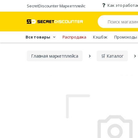
Как это работа
SecretDiscounter Маркетплейс
Все товары
Распродажа
Кэшбэк
Промокоды
Главная марĸетплейса
🛒 Каталог