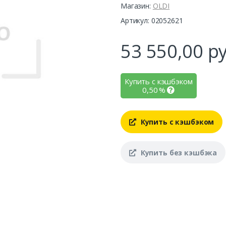
Магазин:
OLDI
Артикул: 02052621
53 550,00
ру
Купить с кэшбэком
0,50
%
Купить с кэшбэком
Купить без кэшбэка