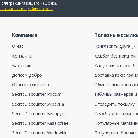
 для трекинга вашего кэшбэка.
спользования файлов cookie
Компания
Полезные ссылк
О нас
Пригласить друга ($)
Контакты
Кэшбэк без покупок
Вакансии
Как увеличить кэшбэ
Делаем добро
Доставка из-за гран
Отзывы клиентов
Обмен электронных 
SecretDiscounter Россия
Таблицы размеров и
SecretDiscounter Украина
Отследить посылку
SecretDiscounter Беларусь
Службы доставки по
SecretDiscounter Казахстан
Популярные магази
SecretDiscounter Worldwide
Популярные бренды