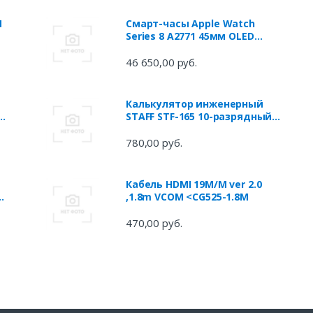
П
Смарт-часы Apple Watch
Series 8 А2771 45мм OLED
корп.красный рем.красный
разм.брасл.:M/L (MNUU3LL/A)
46 650,00 руб.
Калькулятор инженерный
STAFF STF-165 10-разрядный
>,
черный 250122
780,00 руб.
Кабель HDMI 19M/M ver 2.0
X
,1.8m VCOM <CG525-1.8M
470,00 руб.
й)