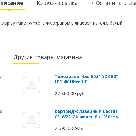
писание
Кэшбэк-ссылка
+ Оставить отз
t Display Panel, White) с ЖК экраном в лицевой панели, белый
Другие товары магазина
al
Телевизор Irbis 50U1 YDX 50"
LED 4K Ultra HD
27 860,00 руб.
2
Картридж лазерный Cactus
CS-W2212A желтый (1250стр.)
для HP M255/MFP M282/M283
2 690,00 руб.