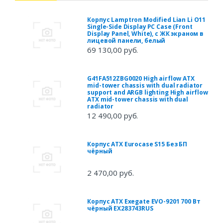
Корпус Lamptron Modified Lian Li O11
Single-Side Display PC Case (Front
Display Panel, White), с ЖК экраном в
лицевой панели, белый
69 130,00 руб.
G41FA512ZBG0020 High airflow ATX
mid-tower chassis with dual radiator
support and ARGB lighting High airflow
ATX mid-tower chassis with dual
radiator
12 490,00 руб.
Корпус ATX Eurocase S15 Без БП
чёрный
2 470,00 руб.
Корпус ATX Exegate EVO-9201 700 Вт
чёрный EX283743RUS