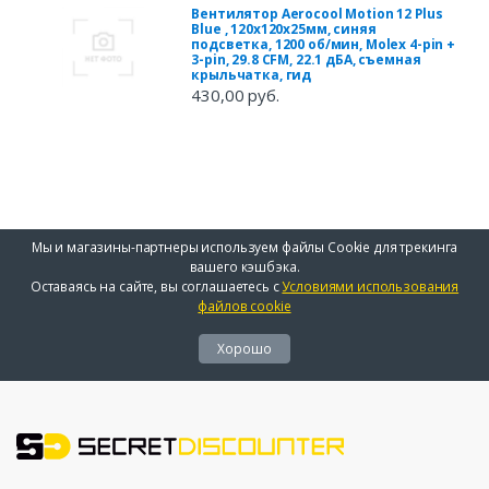
Вентилятор Aerocool Motion 12 Plus
Blue , 120x120x25мм, синяя
подсветка, 1200 об/мин, Molex 4-pin +
3-pin, 29.8 CFM, 22.1 дБА, съемная
крыльчатка, гид
430,00 руб.
Мы и магазины-партнеры используем файлы Cookie для трекинга
вашего кэшбэка.
Оставаясь на сайте, вы соглашаетесь с
Условиями использования
файлов cookie
Хорошо