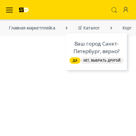
SecretDiscounter Маркетплейс
Главная марĸетплейса
🛒 Каталог
Корпус
Ваш город Санкт-
Петербург, верно?
ДА
НЕТ, ВЫБРАТЬ ДРУГОЙ