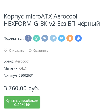
Корпус microATX Aerocool
HEXFORM-G-BK-v2 Без БП чёрный
Поделиться:
Отложить
Сравнить
Бренд:
Aerocool
Магазин:
OLDI
Артикул: 02002631
3 760,00
руб.
Купить с кэшбэком
0,50
%