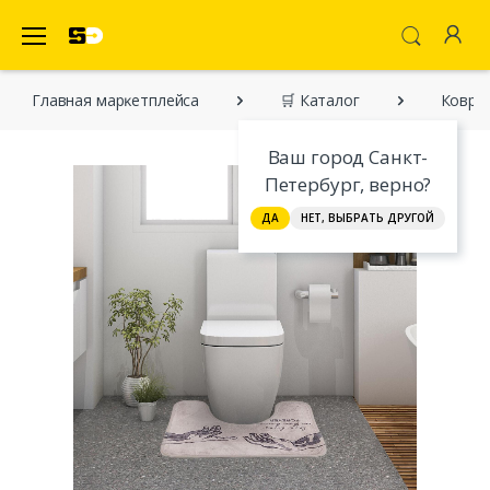
SecretDiscounter Маркетплейс
Главная марĸетплейса
🛒 Каталог
Коврик
Ваш город Санкт-
Петербург, верно?
ДА
НЕТ, ВЫБРАТЬ ДРУГОЙ