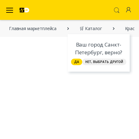
SecretDiscounter Маркетплейс
Главная марĸетплейса
🛒 Каталог
Краса
Ваш город Санкт-
Петербург, верно?
ДА
НЕТ, ВЫБРАТЬ ДРУГОЙ