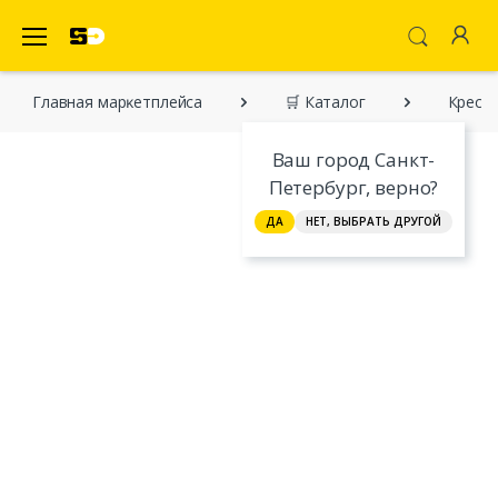
SecretDiscounter Маркетплейс
Главная марĸетплейса
🛒 Каталог
Кресл
Ваш город Санкт-
Петербург, верно?
ДА
НЕТ, ВЫБРАТЬ ДРУГОЙ