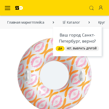
SecretDiscounter Маркетплейс
Главная марĸетплейса
🛒 Каталог
Круг (
Ваш город Санкт-
Петербург, верно?
ДА
НЕТ, ВЫБРАТЬ ДРУГОЙ