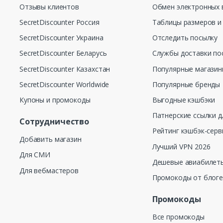
Отзывы клиентов
Обмен электронных 
SecretDiscounter Россия
Таблицы размеров и
SecretDiscounter Украина
Отследить посылку
SecretDiscounter Беларусь
Службы доставки по
SecretDiscounter Казахстан
Популярные магази
SecretDiscounter Worldwide
Популярные бренды
Купоны и промокоды
Выгодные кэшбэки
Патнерские ссылки д
Сотрудничество
Рейтинг кэшбэк-серв
Добавить магазин
Лучший VPN 2026
Для СМИ
Дешевые авиабилеты
Для вебмастеров
Промокоды от блог
Промокоды
Все промокоды