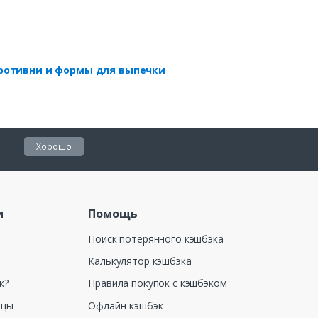
ротивни и формы для выпечки
Хорошо
и
Помощь
Поиск потерянного кэшбэка
Калькулятор кэшбэка
к?
Правила покупок с кэшбэком
ицы
Офлайн-кэшбэк