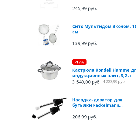
дозатором, 1,5 л
245,99 руб.
Сито Мультидом Эконом, 1
см
139,99 руб.
-17%
Кастрюля Rondell Flamme д
индукционных плит, 3,2 л
3 549,00 руб.
4 288,99 руб.
Насадка-дозатор для
бутылки Fackelmann
Вar&Wine, 2 шт
206,99 руб.