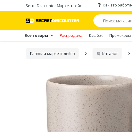
Как это работа
SecretDiscounter Маркетплейс
Все товары
Распродажа
Кэшбэк
Промокоды
Главная марĸетплейса
🛒 Каталог