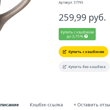
Артикул: 57795
259,99
руб.
Купить с кэшбэком
до
3,75
%
Купить с кэшбэком
Купить без кэшбэка
писание
Кэшбэк-ссылка
+ Оставить отз