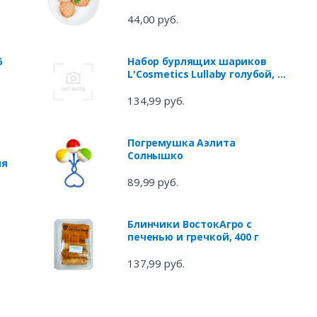
44,00 руб.
6
Набор бурлящих шариков
L'Cosmetics Lullaby голубой, 3
х 55 г
134,99 руб.
Погремушка Аэлита
Солнышко
ля
89,99 руб.
Блинчики ВостокАгро с
печенью и гречкой, 400 г
137,99 руб.