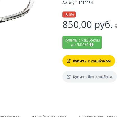
Артикул: 1212634
-8.6%
850,00
руб.
Купить с кэшбэком
до
5,86
%
Купить с кэшбэком
Купить без кэшбэка