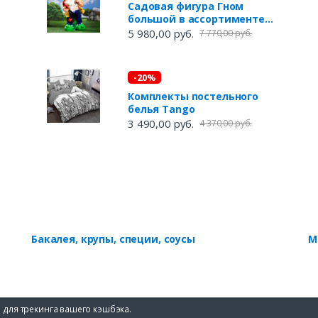
Садовая фигура Гном
большой в ассортименте
(32х46х92 см)
5 980,00 руб.
7 770,00 руб.
-20%
Комплекты постельного
белья Tango
3 490,00 руб.
4 370,00 руб.
Бакалея, крупы, специи, соусы
М
 для трекинга вашего кэшбэка.