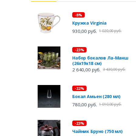
-8%
Кружка Virginia
930,00 руб.
1 020,00 руб.
-23%
Набор бокалов Ла-Манш
(26х19х18 см)
2 640,00 руб.
3 430,00 руб.
-22%
Бокал Амьен (280 мл)
780,00 руб.
1 010,00 руб.
-23%
Чайник Бруно (750 мл)