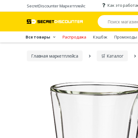
Как это работа
SecretDiscounter Маркетплейс
Все товары
Распродажа
Кэшбэк
Промокоды
Главная марĸетплейса
🛒 Каталог