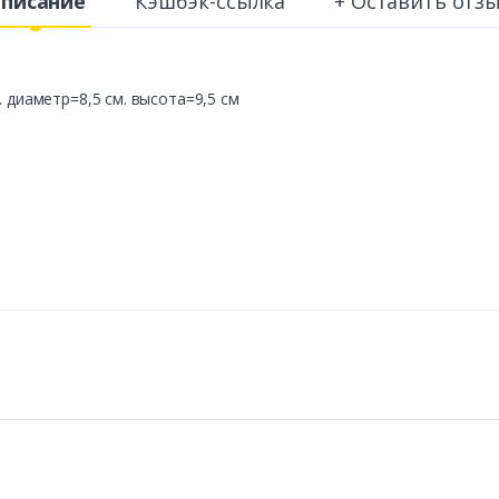
писание
Кэшбэк-ссылка
+ Оставить отз
. диаметр=8,5 см. высота=9,5 см