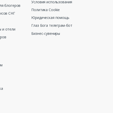
Условия использования
ля блогеров
Политика Cookie
исов СНГ
Юридическая помощь
Глаз Бога телеграм-бот
 и отели
Бизнес-сувениры
еров
зм
ка