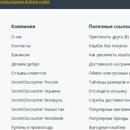
спользования файлов cookie
Компания
Полезные ссылк
О нас
Пригласить друга ($)
Контакты
Кэшбэк без покупок
Вакансии
Как увеличить кэшбэ
Делаем добро
Доставка из-за гран
Отзывы клиентов
Обмен электронных 
SecretDiscounter Россия
Таблицы размеров и
SecretDiscounter Украина
Отследить посылку
SecretDiscounter Беларусь
Службы доставки по
SecretDiscounter Казахстан
Популярные магази
SecretDiscounter Worldwide
Популярные бренды
Купоны и промокоды
Выгодные кэшбэки