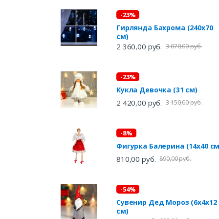
-23%
Гирлянда Бахрома (240х70
см)
2 360,00 руб.
3 070,00 руб.
-23%
Кукла Девочка (31 см)
2 420,00 руб.
3 150,00 руб.
-8%
Фигурка Балерина (14х40 см
810,00 руб.
890,00 руб.
-54%
Сувенир Дед Мороз (6х4х12
см)