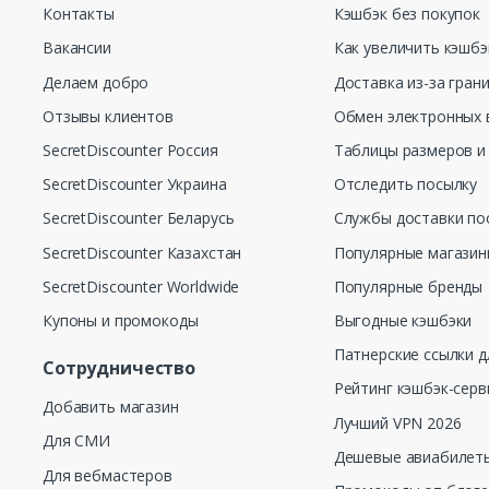
Контакты
Кэшбэк без покупок
Вакансии
Как увеличить кэшбэ
Делаем добро
Доставка из-за гран
Отзывы клиентов
Обмен электронных 
SecretDiscounter Россия
Таблицы размеров и
SecretDiscounter Украина
Отследить посылку
SecretDiscounter Беларусь
Службы доставки по
SecretDiscounter Казахстан
Популярные магази
SecretDiscounter Worldwide
Популярные бренды
Купоны и промокоды
Выгодные кэшбэки
Патнерские ссылки д
Сотрудничество
Рейтинг кэшбэк-серв
Добавить магазин
Лучший VPN 2026
Для СМИ
Дешевые авиабилеты
Для вебмастеров