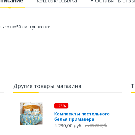
писание
Кэшбэк-ссылка
+ Оставить отз
высота=50 см в упаковке
Другие товары магазина
Т
-23%
Комплекты постельного
белья Примавера
4 230,00 руб.
5 500,00 руб.