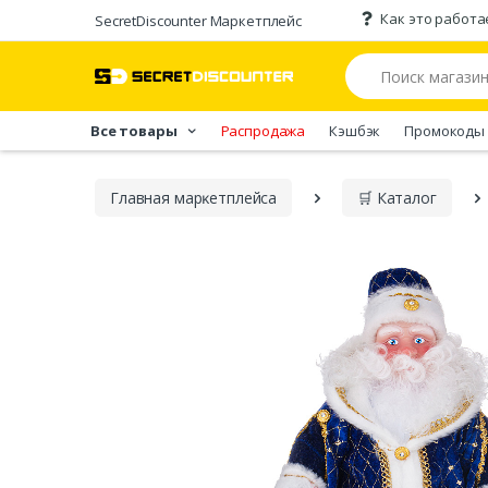
Как это работа
SecretDiscounter Маркетплейс
Все товары
Распродажа
Кэшбэк
Промокоды
Главная марĸетплейса
🛒 Каталог