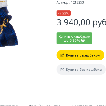
Артикул: 1213253
-9.22%
3 940,00
руб
Купить с кэшбэком
до
5,86
%
Купить с кэшбэком
Купить без кэшбэка