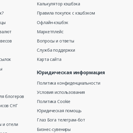
Калькулятор кэшбэка
к?
Правила покупок с кэшбэком
ицы
Офлайн-кэшбэк
валют
Маркетплейс
 весов
Вопросы и ответы
Служба поддержки
сылок
Карта сайта
ны
Юридическая информация
Политика конфиденциальности
Условия использования
ля блогеров
Политика Cookie
исов СНГ
Юридическая помощь
Глаз Бога телеграм-бот
 и отели
Бизнес-сувениры