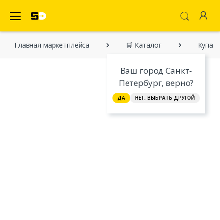
SecretDiscounter Маркетплейс
Главная марĸетплейса
🛒 Каталог
Купал
Ваш город Санкт-
Петербург, верно?
ДА
НЕТ, ВЫБРАТЬ ДРУГОЙ