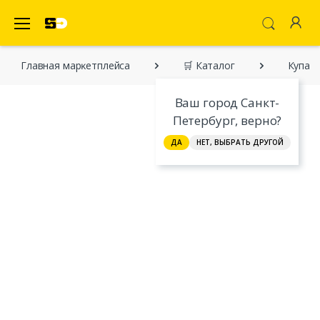
SecretDiscounter Маркетплейс
Главная марĸетплейса
🛒 Каталог
Купал
Ваш город Санкт-
Петербург, верно?
ДА
НЕТ, ВЫБРАТЬ ДРУГОЙ