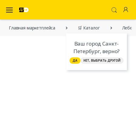
SecretDiscounter Маркетплейс
Главная марĸетплейса
🛒 Каталог
Лебеди
Ваш город Санкт-
Петербург, верно?
ДА
НЕТ, ВЫБРАТЬ ДРУГОЙ