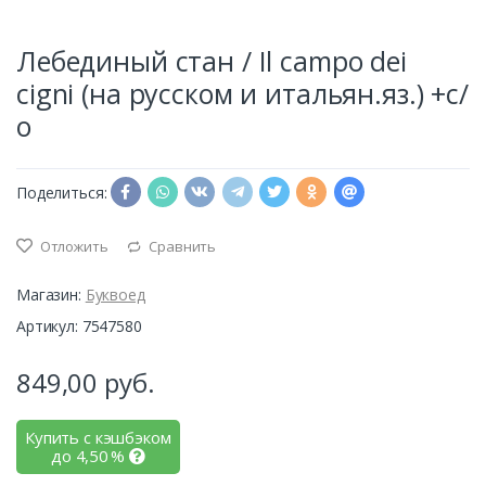
Лебединый стан / Il campo dei
cigni (на русском и итальян.яз.) +с/
о
Поделиться:
Отложить
Сравнить
Магазин:
Буквоед
Артикул: 7547580
849,00
руб.
Купить с кэшбэком
до
4,50
%