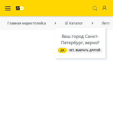
SecretDiscounter Маркетплейс
Главная марĸетплейса
🛒 Каталог
Легги
Ваш город Санкт-
Петербург, верно?
ДА
НЕТ, ВЫБРАТЬ ДРУГОЙ