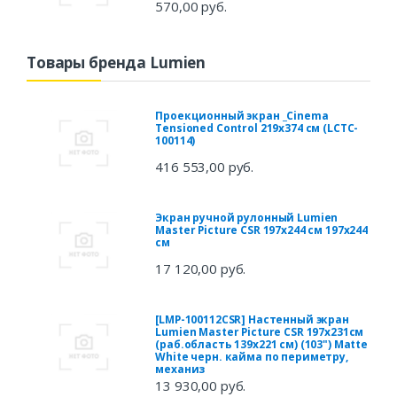
570,00 руб.
Товары бренда Lumien
Проекционный экран _Cinema
Tensioned Control 219x374 см (LCTC-
100114)
416 553,00 руб.
Экран ручной рулонный Lumien
Master Picture CSR 197x244 см 197x244
см
17 120,00 руб.
[LMP-100112CSR] Настенный экран
Lumien Master Picture CSR 197x231см
(раб.область 139х221 см) (103") Matte
White черн. кайма по периметру,
механиз
13 930,00 руб.