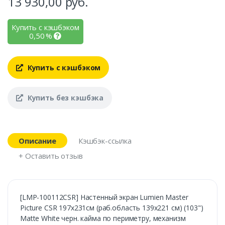
13 930,00
руб.
Купить с кэшбэком
0,50
%
Купить с кэшбэком
Купить без кэшбэка
Описание
Кэшбэк-ссылка
+ Оставить отзыв
[LMP-100112CSR] Настенный экран Lumien Master
Picture CSR 197x231см (раб.область 139х221 см) (103")
Matte White черн. кайма по периметру, механизм