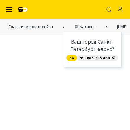
SecretDiscounter Маркетплейс
Главная марĸетплейса
🛒 Каталог
[LMP-1
Ваш город Санкт-
Петербург, верно?
ДА
НЕТ, ВЫБРАТЬ ДРУГОЙ