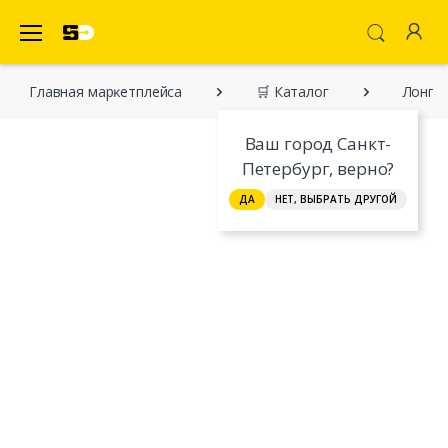
SecretDiscounter Маркетплейс
Главная марĸетплейса
🛒 Каталог
Лонгс
Ваш город Санкт-
Петербург, верно?
ДА
НЕТ, ВЫБРАТЬ ДРУГОЙ