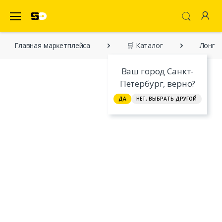
SecretDiscounter Маркетплейс
Главная марĸетплейса
🛒 Каталог
Лонгс
Ваш город Санкт-
Петербург, верно?
ДА
НЕТ, ВЫБРАТЬ ДРУГОЙ